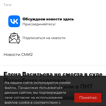
Тэги:
Обсуждаем новости здесь
Присоединяйтесь!
Подписаться на новости
Новости СМИ2
Елена Васильева не смогла в суде
Петербурга оспорить
На нашем сайте используются cookie-
уменьшение своей доли в ПНТ
файлы. Продолжая пользоваться
данным сайтом, вы подтверждаете
Автор фото:
Ваганов Антон / "ДП"
Понятно
свое согласие на использование
файлов cookie в соответствии с