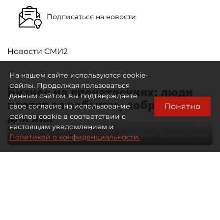
Подписаться на новости
Новости СМИ2
На нашем сайте используются cookie-
файлы. Продолжая пользоваться
Бизнес на впечатлениях: люди
данным сайтом, вы подтверждаете
платят за событие, собранное
Понятно
свое согласие на использование
для них
файлов cookie в соответствии с
настоящим уведомлением и
Автор фото:
Максим Змеев
Политикой о конфиденциальности.
04 августа 2026
15:51
3432
Читайте нас в мессенджере Max
dp.ru
Все материалы автора