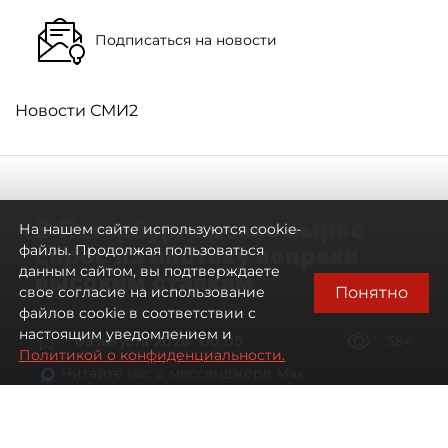
Подписаться на новости
Новости СМИ2
В Петербурге резко вырос
На нашем сайте используются cookie-
спрос на ипотеку вопреки
файлы. Продолжая пользоваться
данным сайтом, вы подтверждаете
высоким ставкам
Понятно
свое согласие на использование
файлов cookie в соответствии с
настоящим уведомлением и
09 августа 2026
00:05
384
Политикой о конфиденциальности.
Читайте нас в мессенджере Max
Евгений Петров
Все материалы автора