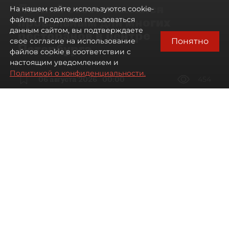
Летний сезон оказался
На нашем сайте используются cookie-
провальным для многих
файлы. Продолжая пользоваться
данным сайтом, вы подтверждаете
ресторанов в центре
Понятно
свое согласие на использование
Петербурга
файлов cookie в соответствии с
настоящим уведомлением и
Политикой о конфиденциальности.
06 августа 2026
00:00
454
Читайте нас в мессенджере Max
Дарья Дмитриева
Все материалы автора
Автор фото:
Мартьян Фролов / "ДП"
Петербургские рестораторы
столкнулись со снижением трафика
и доходов, особенно на Невском
проспекте, где уже второй год подряд