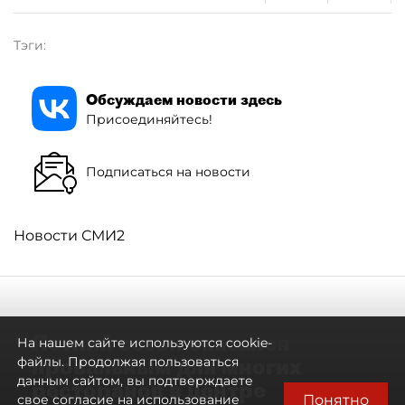
Тэги:
Обсуждаем новости здесь
Присоединяйтесь!
Подписаться на новости
Новости СМИ2
Летний сезон оказался
На нашем сайте используются cookie-
провальным для многих
файлы. Продолжая пользоваться
данным сайтом, вы подтверждаете
ресторанов в центре
Понятно
свое согласие на использование