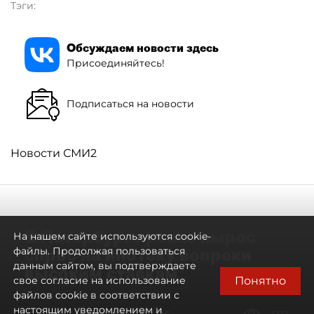
Тэги:
Обсуждаем новости здесь
Присоединяйтесь!
Подписаться на новости
Новости СМИ2
В Петербурге резко вырос
На нашем сайте используются cookie-
спрос на ипотеку вопреки
файлы. Продолжая пользоваться
данным сайтом, вы подтверждаете
высоким ставкам
Понятно
свое согласие на использование
файлов cookie в соответствии с
настоящим уведомлением и