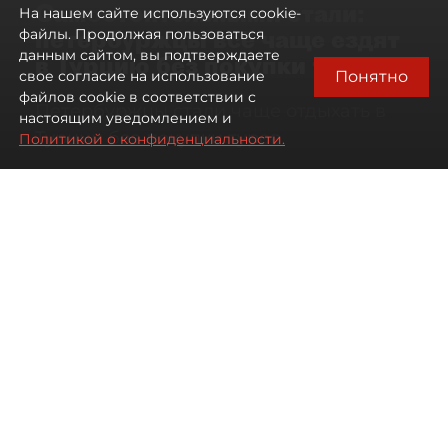
Самостоятельными стали:
На нашем сайте используются cookie-
петербуржцы всё чаще ездят
файлы. Продолжая пользоваться
данным сайтом, вы подтверждаете
в Турцию без покупки туров
Понятно
свое согласие на использование
файлов cookie в соответствии с
Петербуржцы стали чаще отдыхать в
настоящим уведомлением и
Турции без покупки туров
Политикой о конфиденциальности.
08 августа 2026
00:05
2587
Читайте нас в мессенджере Max
Дарья Дмитриева
Все материалы автора
Автор фото:
Михаил Тихонов / "ДП"
Петербуржцы стали чаще
бронировать отдых в Турции
самостоятельно, не прибегая к