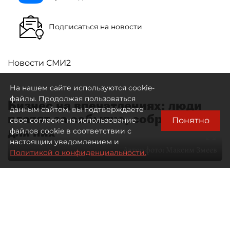
Подписаться на новости
Новости СМИ2
На нашем сайте используются cookie-
файлы. Продолжая пользоваться
Бизнес на впечатлениях: люди
данным сайтом, вы подтверждаете
платят за событие, собранное
Понятно
свое согласие на использование
для них
файлов cookie в соответствии с
настоящим уведомлением и
Автор фото:
Максим Змеев
Политикой о конфиденциальности.
04 августа 2026
15:51
3242
Читайте нас в мессенджере Max
dp.ru
Все материалы автора