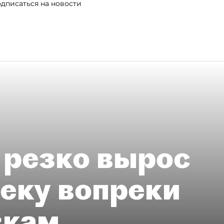
дписаться на новости
 резко вырос
теку вопреки
вкам