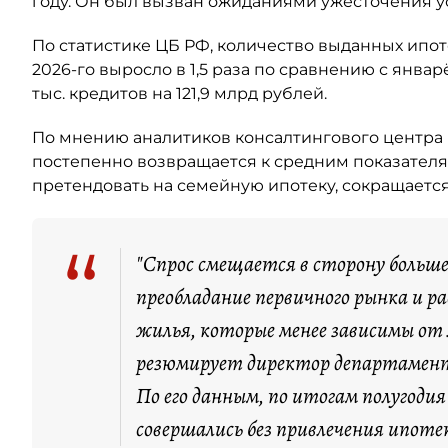
году. Он был вызван ожиданиями ужесточения у
По статистике ЦБ РФ, количество выданных ипо
2026-го выросло в 1,5 раза по сравнению с янва
тыс. кредитов на 121,9 млрд рублей.
По мнению аналитиков консалтингового центра 
постепенно возвращается к средним показателя
претендовать на семейную ипотеку, сокращается
“
"Спрос смещается в сторону больш
преобладание первичного рынка и 
жилья, которые менее зависимы от
резюмирует директор департамент
По его данным, по итогам полугоди
совершались без привлечения ипоте