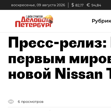
$
€
воскресенье, 09 августа 2026
82,17
94,84
Рубри
Пресс-релиз:
первым миро
новой Nissan 
6
просмотров