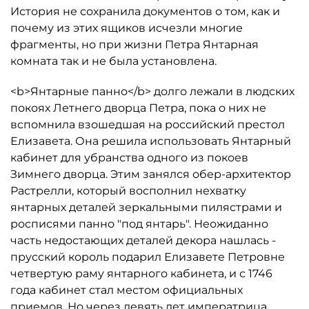
История не сохранила документов о том, как и
почему из этих ящиков исчезли многие
фрагменты, но при жизни Петра Янтарная
комната так и не была установлена.
<b>Янтарные панно</b> долго лежали в людских
покоях Летнего дворца Петра, пока о них не
вспомнила взошедшая на российский престол
Елизавета. Она решила использовать Янтарный
кабинет для убранства одного из покоев
Зимнего дворца. Этим занялся обер-архитектор
Растрелли, который восполнил нехватку
янтарных деталей зеркальными пилястрами и
росписями панно "под янтарь". Неожиданно
часть недостающих деталей декора нашлась -
прусский король подарил Елизавете Петровне
четвертую раму янтарного кабинета, и с 1746
года кабинет стал местом официальных
приемов. Но через девять лет императрица