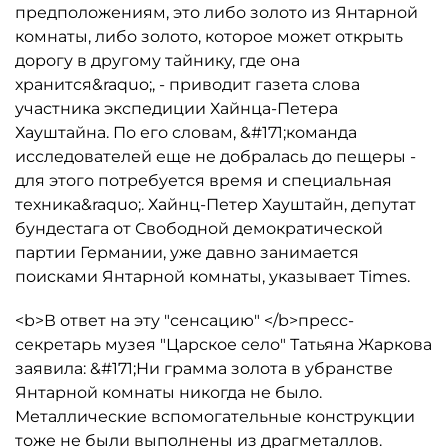
предположениям, это либо золото из Янтарной
комнаты, либо золото, которое может открыть
дорогу в другому тайнику, где она
хранится&raquo;, - приводит газета слова
участника экспедиции Хайнца-Петера
Хауштайна. По его словам, &#171;команда
исследователей еще не добралась до пещеры -
для этого потребуется время и специальная
техника&raquo;. Хайнц-Петер Хауштайн, депутат
бундестага от Свободной демократической
партии Германии, уже давно занимается
поисками Янтарной комнаты, указывает Times.
<b>В ответ на эту "сенсацию" </b>пресс-
секретарь музея "Царское село" Татьяна Жаркова
заявила: &#171;Ни грамма золота в убранстве
Янтарной комнаты никогда не было.
Металлические вспомогательные конструкции
тоже не были выполнены из драгметаллов.