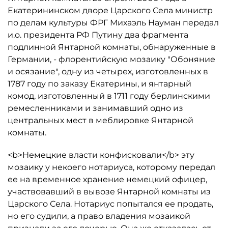
Екатерининском дворе Царского Села министр
по делам культуры ФРГ Михаэль Науман передал
и.о. президента РФ Путину два фрагмента
подлинной Янтарной комнаты, обнаруженные в
Германии, - флорентийскую мозаику "Обоняние
и осязание", одну из четырех, изготовленных в
1787 году по заказу Екатерины, и янтарный
комод, изготовленный в 1711 году берлинскими
ремесленниками и занимавший одно из
центральных мест в меблировке Янтарной
комнаты.
<b>Немецкие власти конфисковали</b> эту
мозаику у некоего нотариуса, которому передал
ее на временное хранение немецкий офицер,
участвовавший в вывозе Янтарной комнаты из
Царского Села. Нотариус попытался ее продать,
но его судили, а право владения мозаикой