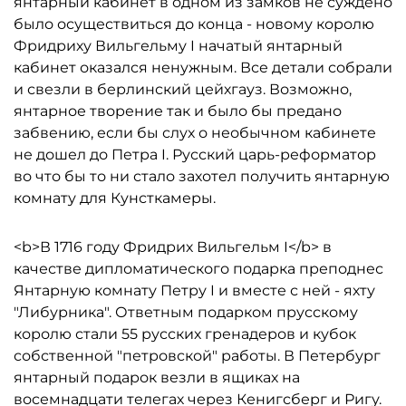
янтарный кабинет в одном из замков не суждено
было осуществиться до конца - новому королю
Фридриху Вильгельму I начатый янтарный
кабинет оказался ненужным. Все детали собрали
и свезли в берлинский цейхгауз. Возможно,
янтарное творение так и было бы предано
забвению, если бы слух о необычном кабинете
не дошел до Петра I. Русский царь-реформатор
во что бы то ни стало захотел получить янтарную
комнату для Кунсткамеры.
<b>В 1716 году Фридрих Вильгельм I</b> в
качестве дипломатического подарка преподнес
Янтарную комнату Петру I и вместе с ней - яхту
"Либурника". Ответным подарком прусскому
королю стали 55 русских гренадеров и кубок
собственной "петровской" работы. В Петербург
янтарный подарок везли в ящиках на
восемнадцати телегах через Кенигсберг и Ригу.