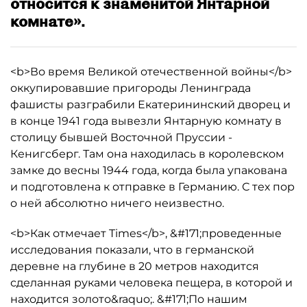
относится к знаменитой Янтарной
комнате».
<b>Во время Великой отечественной войны</b>
оккупировавшие пригороды Ленинграда
фашисты разграбили Екатерининский дворец и
в конце 1941 года вывезли Янтарную комнату в
столицу бывшей Восточной Пруссии -
Кенигсберг. Там она находилась в королевском
замке до весны 1944 года, когда была упакована
и подготовлена к отправке в Германию. С тех пор
о ней абсолютно ничего неизвестно.
<b>Как отмечает Times</b>, &#171;проведенные
исследования показали, что в германской
деревне на глубине в 20 метров находится
сделанная руками человека пещера, в которой и
находится золото&raquo;. &#171;По нашим