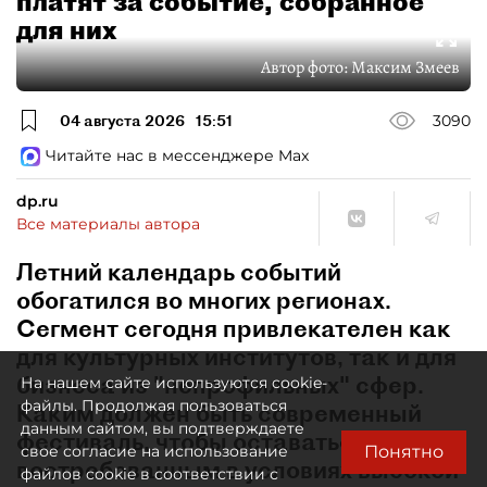
платят за событие, собранное
для них
Автор фото:
Максим Змеев
04 августа 2026
15:51
3090
Читайте нас в мессенджере Max
dp.ru
Все материалы автора
Летний календарь событий
обогатился во многих регионах.
Сегмент сегодня привлекателен как
для культурных институтов, так и для
бизнеса из "непрофильных" сфер.
На нашем сайте используются cookie-
файлы. Продолжая пользоваться
Каким должен быть современный
данным сайтом, вы подтверждаете
фестиваль, чтобы оставаться
Понятно
свое согласие на использование
востребованным в условиях высокой
файлов cookie в соответствии с