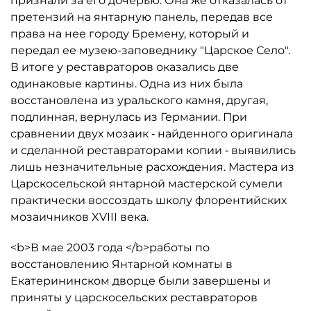
признали за его дочерью. Она же отказалась от
претензий на янтарную панель, передав все
права на нее городу Бремену, который и
передал ее музею-заповеднику "Царское Село".
В итоге у реставраторов оказались две
одинаковые картины. Одна из них была
восстановлена из уральского камня, другая,
подлинная, вернулась из Германии. При
сравнении двух мозаик ‑ найденного оригинала
и сделанной реставраторами копии ‑ выявились
лишь незначительные расхождения. Мастера из
Царскосельской янтарной мастерской сумели
практически воссоздать школу флорентийских
мозаичников XVIII века.
<b>В мае 2003 года </b>работы по
восстановлению Янтарной комнаты в
Екатерининском дворце были завершены и
приняты у царскосельских реставраторов