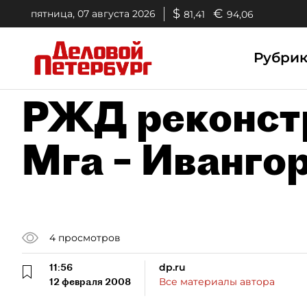
$
€
пятница, 07 августа 2026
81,41
94,06
Рубри
РЖД реконстр
Мга – Иванго
4
просмотров
11:56
dp.ru
12 февраля 2008
Все материалы автора