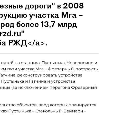
езные дороги" в 2008
трукцию участка Мга –
род более 13,7 млрд
rzd.ru"
ба РЖД</a>.
путей на станциях Пустынька, Новолисино и
0 км пути участка Мга – Фрезерный, построить
Гатчина, реконструировать устройства
Пустынька и Гатчина и устройства
овицы (за исключением перегона Фрезерный
ельство объектов, ввод которых планируется
стках Пустынька – Стекольный, Веймарн –