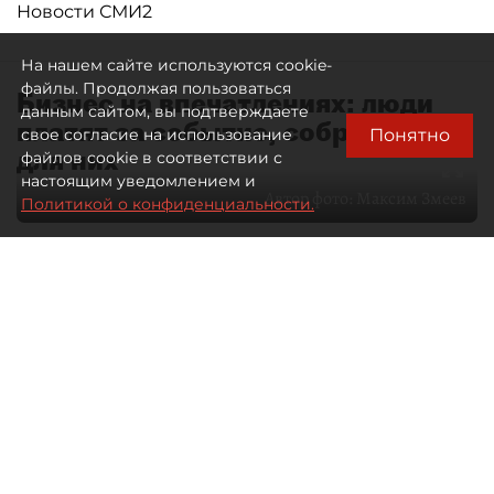
Новости СМИ2
На нашем сайте используются cookie-
файлы. Продолжая пользоваться
Бизнес на впечатлениях: люди
данным сайтом, вы подтверждаете
платят за событие, собранное
Понятно
свое согласие на использование
для них
файлов cookie в соответствии с
настоящим уведомлением и
Автор фото:
Максим Змеев
Политикой о конфиденциальности.
04 августа 2026
15:51
1929
Читайте нас в мессенджере Max
dp.ru
Все материалы автора
Летний календарь событий
обогатился во многих регионах.
Сегмент сегодня привлекателен как
для культурных институтов, так и для