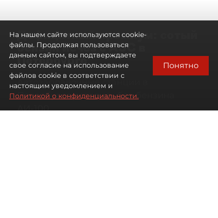
Дефицитный премиум: сотый
На нашем сайте используются cookie-
бензин исчез с АЗС в
файлы. Продолжая пользоваться
данным сайтом, вы подтверждаете
Петербурге
Понятно
свое согласие на использование
файлов cookie в соответствии с
Автозаправочные станции в
настоящим уведомлением и
Петербурге остались без бензина
Политикой о конфиденциальности.
АИ-100
07 августа 2026
00:01
250
Читайте нас в мессенджере Max
Антон Хлыщенко
Все материалы автора
Автор фото:
Сергей Ермохин / "ДП"