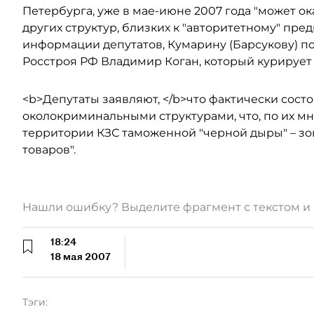
Петербурга, уже в мае-июне 2007 года "может о
других структур, близких к "авторитетному" пре
информации депутатов, Кумарину (Барсукову) п
Росстроя РФ Владимир Коган, который курирует 
<b>Депутаты заявляют, </b>что фактически сост
околокриминальными структурами, что, по их м
территории КЗС таможенной "черной дыры" – з
товаров".
Нашли ошибку? Выделите фрагмент с текстом 
18:24
18 мая 2007
Тэги: