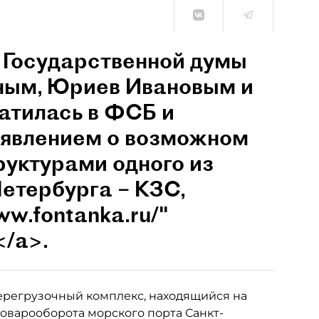
в Государственной думы
иным, Юриев Ивановым и
атилась в ФСБ и
аявлением о возможном
руктурами одного из
етербурга – КЗС,
ww.fontanka.ru/"
</a>.
перегрузочный комплекс, находящийся на
оварооборота морского порта Санкт-