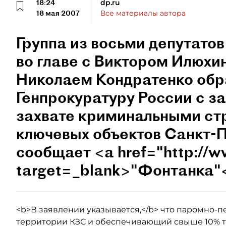
18:24
dp.ru
18 мая 2007
Все материалы автора
Группа из восьми депутато
во главе с Виктором Илюх
Николаем Кондратенко обр
Генпрокуратуру России с з
захвате криминальными ст
ключевых объектов Санкт-П
сообщает <a href="http://w
target=_blank>"Фонтанка"
<b>В заявлении указывается,</b> что паромно-
территории КЗС и обеспечивающий свыше 10% т