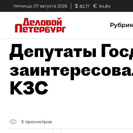
$
€
пятница, 07 августа 2026
82,17
94,84
Рубри
Депутаты Го
заинтересова
КЗС
5
просмотров