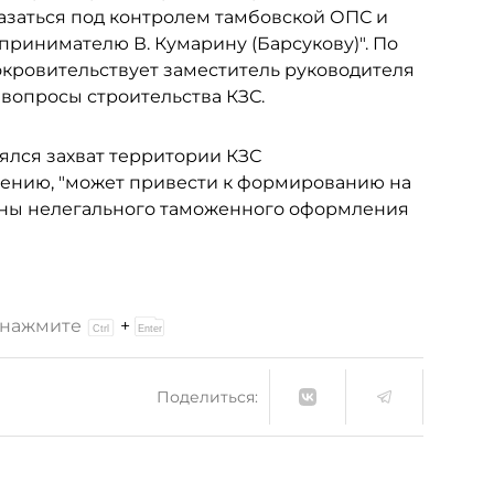
казаться под контролем тамбовской ОПС и
дпринимателю В. Кумарину (Барсукову)". По
окровительствует заместитель руководителя
вопросы строительства КЗС.
оялся захват территории КЗС
нению, "может привести к формированию на
оны нелегального таможенного оформления
и нажмите
+
Поделиться: