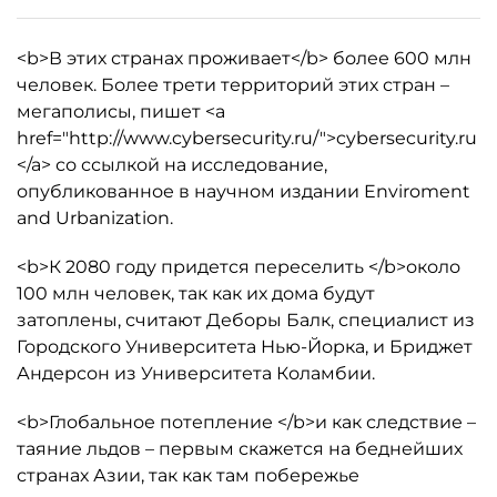
<b>В этих странах проживает</b> более 600 млн
человек. Более трети территорий этих стран –
мегаполисы, пишет <a
href="http://www.cybersecurity.ru/">cybersecurity.ru
</a> со ссылкой на исследование,
опубликованное в научном издании Enviroment
and Urbanization.
<b>К 2080 году придется переселить </b>около
100 млн человек, так как их дома будут
затоплены, считают Деборы Балк, специалист из
Городского Университета Нью-Йорка, и Бриджет
Андерсон из Университета Коламбии.
<b>Глобальное потепление </b>и как следствие –
таяние льдов – первым скажется на беднейших
странах Азии, так как там побережье