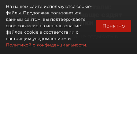
Самостоятельными стали:
На нашем сайте используются cookie-
петербуржцы всё чаще ездят
файлы. Продолжая пользоваться
данным сайтом, вы подтверждаете
в Турцию без покупки туров
Понятно
свое согласие на использование
файлов cookie в соответствии с
Петербуржцы стали чаще отдыхать в
настоящим уведомлением и
Турции без покупки туров
Политикой о конфиденциальности.
08 августа 2026
00:05
3082
Читайте нас в мессенджере Max
Дарья Дмитриева
Все материалы автора
Автор фото:
Михаил Тихонов / "ДП"
Петербуржцы стали чаще
бронировать отдых в Турции