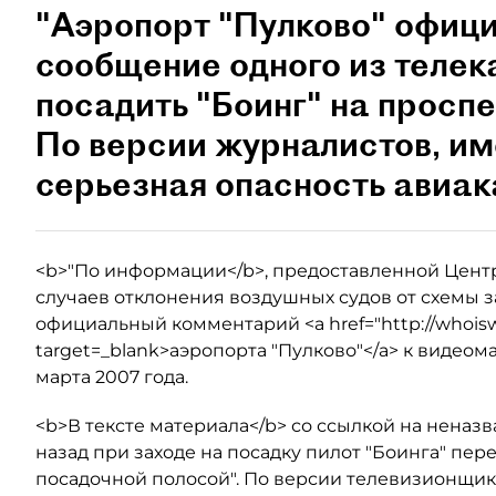
"Аэропорт "Пулково" офиц
сообщение одного из телек
посадить "Боинг" на просп
По версии журналистов, и
серьезная опасность авиа
<b>"По информации</b>, предоставленной Цент
случаев отклонения воздушных судов от схемы за
официальный комментарий <a href="http://whoisw
target=_blank>аэропорта "Пулково"</a> к видеом
марта 2007 года.
<b>В тексте материала</b> со ссылкой на неназ
назад при заходе на посадку пилот "Боинга" пе
посадочной полосой". По версии телевизионщико