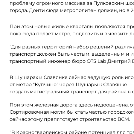
проблему огромного массива за Пулковским шос
города. Дойти сюда метрополитен должен, но в 2
При этом новые жилые кварталы появляются пр
пока сюда ползёт метро, подвозить и вывозить 
"Для разных территорий набор решений различа
транспорт должен быть частым, выделенным и 
транспортный инженер бюро OTS Lab Дмитрий 
В Шушарах и Славянке сейчас ведущую роль игр
от метро "Купчино" через Шушары к Славянке —
создать магистральный транспорт для района в
При этом железная дорога здесь недооценена, 
Сортировочная могли бы стать частью городског
сейчас этому препятствует строительство ВСМ.
"В Красногвардейском районе потенциал для тр