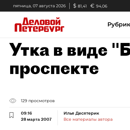
$
€
пятница, 07 августа 2026
81,41
94,06
Рубри
Утка в виде "
проспекте
129
просмотров
09:16
Илья Десятерик
28 марта 2007
Все материалы автора