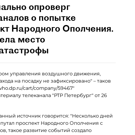
иально опроверг
аналов о попытке
ект Народного Ополчения.
мела место
катастрофы
ром управления воздушного движения,
хода на посадку не зафиксировано" – таков
ho.dp.ru/cart/company/59467"
атериалу телеканала "РТР Петербург" от 26
ванный источник говорится: "Несколько дней
репутал проспект Народного Ополчения с
в, такое развитие событий создало