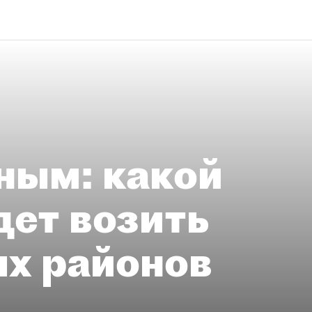
ным: какой
дет возить
ых районов