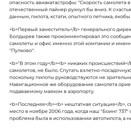
опасность авиакатастрофы: "Скорость самолета в
отечественный лайнер рухнул бы вниз. К счастью
данным, пилота, кстати, опытного летчика, якобы
<b>Первый заместитель</b> генерального дирек
Болдырев также прокомментировал это сообщен
самолеты и офис именно этой компании и именн
"Пулково":
<b>"В этом году</b><b> никаких происшествий</b
самолетов, не было. Спутать взлетно-посадочну
поскольку пилоты руководствуются не зритель
Навигационное же оборудование самолета орие
подаваемому маяком в аэропорту.
<b>Последняя</b><b> нештатная ситуация</b>, св
место в ноябре 2006 года, когда наш "Боинг 737" 
проблема была в использовании автопилота, а ни