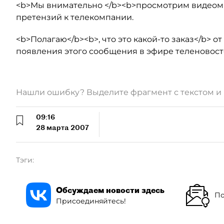
<b>Мы внимательно </b><b>просмотрим видеом
претензий к телекомпании.
<b>Полагаю</b><b>, что это какой-то заказ</b> о
появления этого сообщения в эфире теленовосте
Нашли ошибку? Выделите фрагмент с текстом 
09:16
28 марта 2007
Тэги:
Обсуждаем новости здесь
По
Присоединяйтесь!