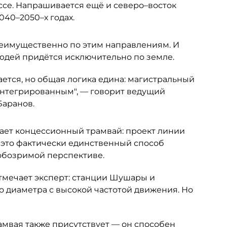
се. Напрашивается ещё и северо–восток
040–2050–х годах.
еимущественно по этим направлениям. И
людей придётся исключительно по земле.
ется, но общая логика едина: магистральный
интегрированным", — говорит ведущий
Баранов.
ает концессионный трамвай: проект линии
 это фактически единственный способ
 обозримой перспективе.
отмечает эксперт: станции Шушары и
о диаметра с высокой частотой движения. Но
амвая также присутствует — он способен