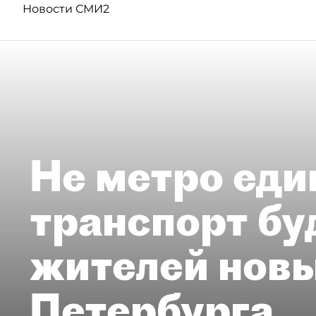
Новости СМИ2
Не метро еди
транспорт бу
жителей нов
Петербурга