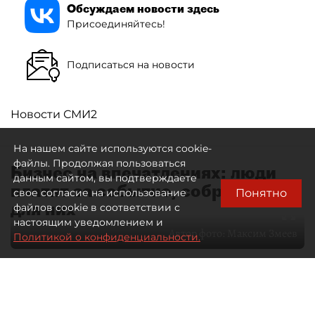
Обсуждаем новости здесь
Присоединяйтесь!
Подписаться на новости
Новости СМИ2
На нашем сайте используются cookie-
файлы. Продолжая пользоваться
Бизнес на впечатлениях: люди
данным сайтом, вы подтверждаете
платят за событие, собранное
Понятно
свое согласие на использование
для них
файлов cookie в соответствии с
настоящим уведомлением и
Автор фото:
Максим Змеев
Политикой о конфиденциальности.
04 августа 2026
15:51
798
Читайте нас в мессенджере Max