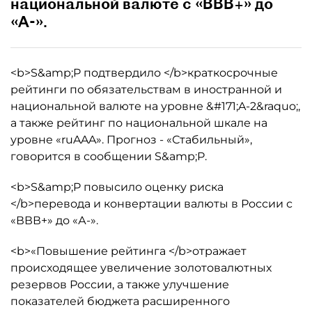
национальной валюте с «ВВВ+» до
«А-».
<b>S&amp;P подтвердило </b>краткосрочные
рейтинги по обязательствам в иностранной и
национальной валюте на уровне &#171;A-2&raquo;,
а также рейтинг по национальной шкале на
уровне «ruAAA». Прогноз - «Стабильный»,
говорится в сообщении S&amp;P.
<b>S&amp;P повысило оценку риска
</b>перевода и конвертации валюты в России с
«ВВВ+» до «А-».
<b>«Повышение рейтинга </b>отражает
происходящее увеличение золотовалютных
резервов России, а также улучшение
показателей бюджета расширенного