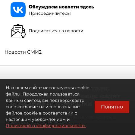
Обсуждаем новости здесь
Присоединяйтесь!
Подписаться на новости
Новости СМИ2
Самостоятельными стали:
На нашем сайте используются cookie-
петербуржцы всё чаще ездят
файлы. Продолжая пользоваться
данным сайтом, вы подтверждаете
в Турцию без покупки туров
Понятно
свое согласие на использование
файлов cookie в соответствии с
Петербуржцы стали чаще отдыхать в
настоящим уведомлением и
Турции без покупки туров
Политикой о конфиденциальности.