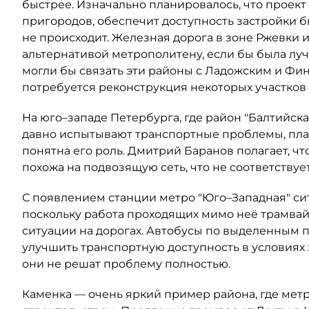
быстрее. Изначально планировалось, что проект 
пригородов, обеспечит доступность застройки б
не происходит. Железная дорога в зоне Ржевки 
альтернативой метрополитену, если бы была луч
могли бы связать эти районы с Ладожским и Фин
потребуется реконструкция некоторых участков 
На юго–западе Петербурга, где район "Балтийс
давно испытывают транспортные проблемы, план
понятна его роль. Дмитрий Баранов полагает, 
похожа на подвозящую сеть, что не соответству
С появлением станции метро "Юго–Западная" сит
поскольку работа проходящих мимо неё трамва
ситуации на дорогах. Автобусы по выделенным 
улучшить транспортную доступность в условиях 
они не решат проблему полностью.
Каменка — очень яркий пример района, где метр