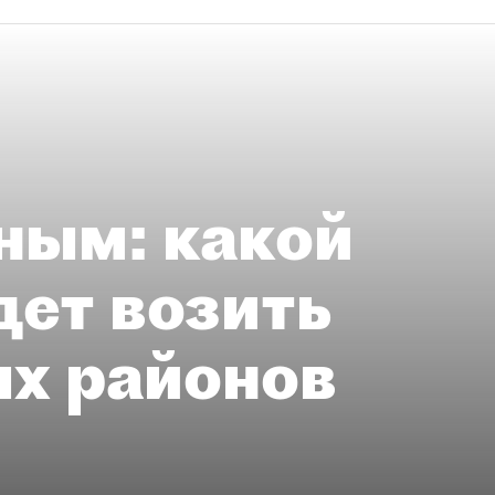
ным: какой
дет возить
ых районов