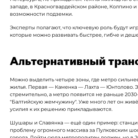
западе, в Красногвардейском районе, Колпино и
возможности подземки.
Эксперты полагают, что ключевую роль будут иг
которые можно развивать быстрее, гибче и деше
Альтернативный тран
Можно выделить четыре зоны, где метро сильнее
жилья. Первая — Каменка — Лахта — Юнтолово. Э
стремительно, а метро появится не раньше 2030–
"Балтийскую жемчужину". Уже много лет он живё
усилия к их решению прикладываются.
Шушары и Славянка — ещё один пример: станция
проблему огромного массива за Пулковским шос
города. Дойти сюда метрополитен должен, но в 2