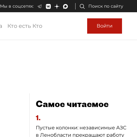
Мы в соцсетях:
Поиск по сайту
а
Кто есть Кто
Войти
Самое читаемое
1.
Пустые колонки: независимые АЗС
в Ленобласти прекращают работу