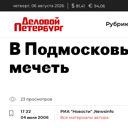
$
€
четверг, 06 августа 2026
81,41
94,06
Рубри
В Подмосковь
мечеть
23
просмотров
17:22
РИА "Новости" ,Newsinfo
04 июля 2006
Все материалы автора