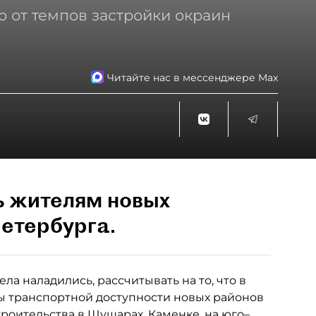
о от темпов застройки окраин
Читайте нас в мессенджере Max
ь жителям новых
етербурга.
ла наладились, рассчитывать на то, что в
 транспортной доступности новых районов
роительства в Шушарах, Каменке, на юго–