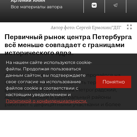
Артемий Анин
Все материалы автора
Автор фото:
Сергей Ермохин/"ДП"
Первичный рынок центра Петербурга
всё меньше совпадает с границами
исторического ядра.
На нашем сайте используются cookie-
файлы. Продолжая пользоваться
Основной объём нового жилья продаётся на
данным сайтом, вы подтверждаете
Понятно
свое согласие на использование
Васильевском острове, где есть территории
файлов cookie в соответствии с
редевелопмента и намыва. Петроградский,
настоящим уведомлением и
Адмиралтейский и Центральный районы
Политикой о конфиденциальности.
работают с дефицитными участками и более
дорогим штучным продуктом.
В январе–июне 2026 года в четырёх районах
центра было зарегистрировано 2 214 продаж