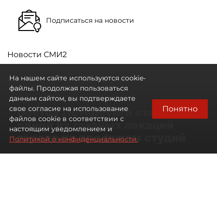
Подписаться на новости
Новости СМИ2
На нашем сайте используются cookie-
файлы. Продолжая пользоваться
данным сайтом, вы подтверждаете
Понятно
свое согласие на использование
Восток Петербурга стал
файлов cookie в соответствии с
одной из главных локаций
настоящим уведомлением и
города по продажам студий
Политикой о конфиденциальности.
09 августа 2026
00:05
34
Читайте нас в мессенджере Max
Артемий Анин
Все материалы автора