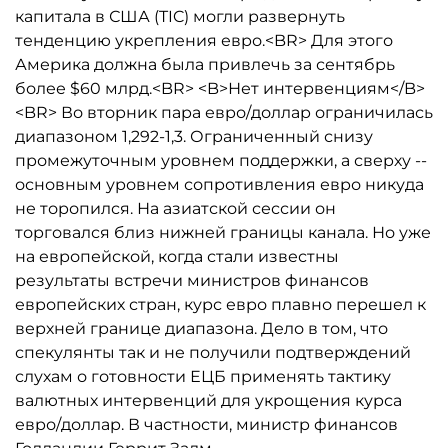
капитала в США (TIC) могли развернуть
тенденцию укрепления евро.<BR> Для этого
Америка должна была привлечь за сентябрь
более $60 млрд.<BR> <B>Нет интервенциям</B>
<BR> Во вторник пара евро/доллар ограничилась
диапазоном 1,292-1,3. Ограниченный снизу
промежуточным уровнем поддержки, а сверху --
основным уровнем сопротивления евро никуда
не торопился. На азиатской сессии он
торговался близ нижней границы канала. Но уже
на европейской, когда стали известны
результаты встречи министров финансов
европейских стран, курс евро плавно перешел к
верхней границе диапазона. Дело в том, что
спекулянты так и не получили подтверждений
слухам о готовности ЕЦБ применять тактику
валютных интервенций для укрощения курса
евро/доллар. В частности, министр финансов