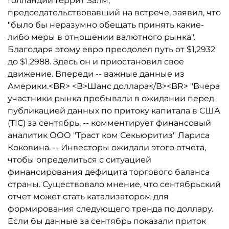
Голландии Геррит Залм,
председательствовавший на встрече, заявил, что
"было бы неразумно обещать принять какие-
либо меры в отношении валютного рынка".
Благодаря этому евро преодолел путь от $1,2932
до $1,2988. Здесь он и приостановил свое
движение. Впереди -- важные данные из
Америки.<BR> <B>Шанс доллара</B><BR> "Вчера
участники рынка пребывали в ожидании перед
публикацией данных по притоку капитала в США
(TIC) за сентябрь, -- комментирует финансовый
аналитик ООО "Траст ком Секьюритиз" Лариса
Коковина. -- Инвесторы ожидали этого отчета,
чтобы определиться с ситуацией
финансирования дефицита торгового баланса
страны. Существовало мнение, что сентябрьский
отчет может стать катализатором для
формирования следующего тренда по доллару.
Если бы данные за сентябрь показали приток