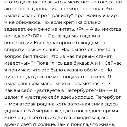
кто-то даже написал, что у меня нет ни голоса, ни
актерского дарования, а тембр простоват. Это
было сказано про "Травиату", про "Войну и мир".
Я не обижаюсь. Но, если критика сильно
задевает, ее можно не читать. <P> -- А вы никогда
не гадали?<BR> -- Однажды мы гадали в
общежитии Консерватории с блюдцем на
спиритическом сеансе. Нас было человек 10, а
вопрос был такой: "Кто из нас первым станет
известным?" Появились две буквы: А и Н. Сейчас
я понимаю, что это было сказано обо мне. Но
никто тогда даже не мог подумать на меня. Я
была слишком маленькая и незаметная. <P> --
Как вы себя чувствуете в Петербурге?<BR> -- В
целом я чувствую себя здесь хорошо. Петербург
-- моя вторая родина, хотя затяжная зима здесь
удручает. В Америке же, где в последнее время
мне чаще всего приходится находиться, все
время светит солнце. Там я поняла, что жизнь,