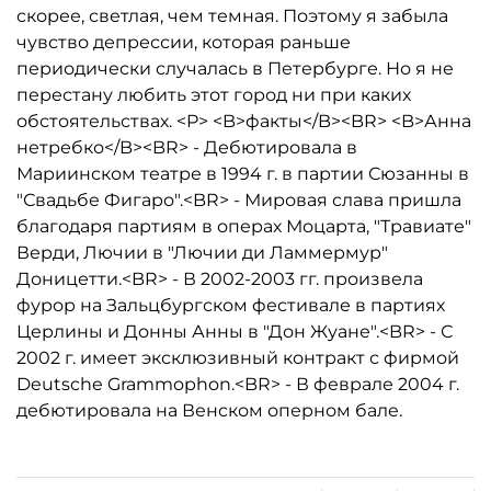
скорее, светлая, чем темная. Поэтому я забыла
чувство депрессии, которая раньше
периодически случалась в Петербурге. Но я не
перестану любить этот город ни при каких
обстоятельствах. <P> <B>факты</B><BR> <B>Анна
нетребко</B><BR> - Дебютировала в
Мариинском театре в 1994 г. в партии Сюзанны в
"Свадьбе Фигаро".<BR> - Мировая слава пришла
благодаря партиям в операх Моцарта, "Травиате"
Верди, Лючии в "Лючии ди Ламмермур"
Доницетти.<BR> - В 2002-2003 гг. произвела
фурор на Зальцбургском фестивале в партиях
Церлины и Донны Анны в "Дон Жуане".<BR> - С
2002 г. имеет эксклюзивный контракт с фирмой
Deutsche Grammophon.<BR> - В феврале 2004 г.
дебютировала на Венском оперном бале.