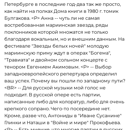
Петербурге в последние год-два так же просто,
как найти на полках Дома книги в 1980 г. томик
Булгакова. <P> Анна -- чуть ли не самая
востребованная мариинская звезда, ряды
поклонников которой множатся не только
благодаря вокальным, но и внешним данным. На
фестивале "Звезды белых ночей" молодую
мариинскую приму ждут в операх "Богема",
"Травиата" и двойном сольном концерте с
тенором Евгением Акимовым. <P> -- Выбор
западноевропейского репертуара определил
ваш успех. Почему вы пошли по западному пути?
<BR> -- Для русской музыки мой голос не
подходит. В русской опере есть партии,
написанные либо для колоратур, либо для очень
крепкого сопрано. Чего-то посередине нет.
Кроме, разве что, Антониды в "Иване Сусанине"
Глинки и Наташи в "Войне и мире" Прокофьева.
<P> -- Есть мнение, что многие партии в русских