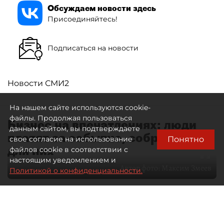
Обсуждаем новости здесь
Присоединяйтесь!
Подписаться на новости
Новости СМИ2
На нашем сайте используются cookie-
файлы. Продолжая пользоваться
Бизнес на впечатлениях: люди
данным сайтом, вы подтверждаете
платят за событие, собранное
Понятно
свое согласие на использование
для них
файлов cookie в соответствии с
настоящим уведомлением и
Автор фото:
Максим Змеев
Политикой о конфиденциальности.
04 августа 2026
15:51
4558
Читайте нас в мессенджере Max