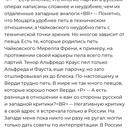
операх написаны сложнее и неудобнее, чем их
отдаленные западные аналоги.<BR> -- Понятно,
что Моцарта удобнее петь в техническом
отношении, а Чайковского неудобно петь с
технической точки зрения. Но многое зависит от
певца. Есть те, которые родились петь
Чайковского. Мирелла Френи, к примеру, на
протяжении своей карьеры пела всего пять
партий. Тенор Альфредо Краус пел только
Альфреда и Фауста, еще парочку, но зато
отшлифовывал их до блеска. По-настоящему и
Верди трудно петь. В мире не так много певцов,
которые хорошо поют Верди. <P> -- А есть
разница в отношении к вам со стороны русской
и западной критики?<BR> -- Негативную критику
в свой адрес я встречала только в России. На
Западе меня пока никто ни разу не ругал: могли
только дать советы по интерпретации. В России