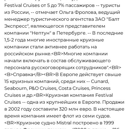
Festival Cruises от 5 до 7% пассажиров -- туристы
из России, -- отмечает Ольга Фролова, ведущий
менеджер туристического агентства ЗАО "Балт
Экспресс", являющегося представителем
компании "Нептун" в Петербурге. -- В последние
1,5-2 года многие иностранные круизные
компании стали активнее работать на
российском рынке.<BR>Многие компании
начали включать в состав обслуживающего
персонала русскоговорящих сотрудников".<BR>
<B>Справка</B><BR>В Европе действует свыше
15 круизных компаний, среди них -- Cunard,
Seabourn, P&O Cruises, Costa Cruises, Princess
Cruises и др.<BR>Круизная компания Festival
Cruises -- одна из крупнейших в Европе. Продажи
в 2002 году составили 320 млн евро. В настоящее
время компания имеет флот из семи судов.
<BR>Круизное судно Mistral построено в 1999