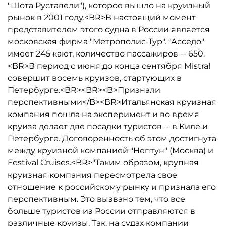
"Шота Руставели"), которое вышло на круизный
рынок в 2001 году.<BR>В настоящий момент
представителем этого судна в России является
московская фирма "Метрополис-Тур". "Асседо"
имеет 245 кают, количество пассажиров -- 650.
<BR>В период с июня до конца сентября Mistral
совершит восемь круизов, стартующих в
Петербурге.<BR><BR><B>Признали
перспективными</B><BR>Итальянская круизная
компания пошла на эксперимент и во время
круиза делает две посадки туристов -- в Киле и
Петербурге. Договоренность об этом достигнута
между круизной компанией "Нептун" (Москва) и
Festival Cruises.<BR>"Таким образом, крупная
круизная компания пересмотрела свое
отношение к российскому рынку и признала его
перспективным. Это вызвано тем, что все
больше туристов из России отправляются в
различные круизы. Так, на судах компании