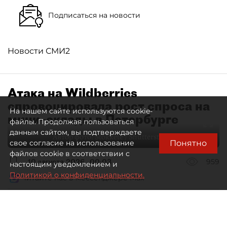
Подписаться на новости
Новости СМИ2
Атака на Wildberries
спровоцировала рост спроса на
На нашем сайте используются cookie-
мини–склады в Петербурге
файлы. Продолжая пользоваться
данным сайтом, вы подтверждаете
Автор фото:
Stokkete / Shutterstock / FOTODOM
Понятно
свое согласие на использование
файлов cookie в соответствии с
10 августа 2026
00:03
959
настоящим уведомлением и
Политикой о конфиденциальности.
Читайте нас в мессенджере Max
Евгения Иванова
Все материалы автора