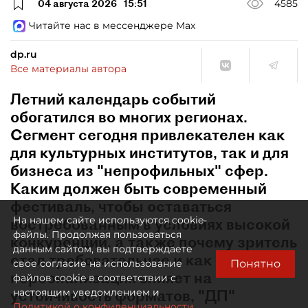
04 августа 2026
15:51
4585
Читайте нас в мессенджере Max
dp.ru
Все материалы автора
Летний календарь событий
обогатился во многих регионах.
Сегмент сегодня привлекателен как
для культурных институтов, так и для
бизнеса из "непрофильных" сфер.
Каким должен быть современный
фестиваль, чтобы оставаться
На нашем сайте используются cookie-
востребованным в условиях высокой
файлы. Продолжая пользоваться
конкуренции, а также почему зритель
данным сайтом, вы подтверждаете
стал требовательнее и как
Понятно
свое согласие на использование
персонализация влияет на
файлов cookie в соответствии с
устойчивость форматов, "ДП"
настоящим уведомлением и
Политикой о конфиденциальности.