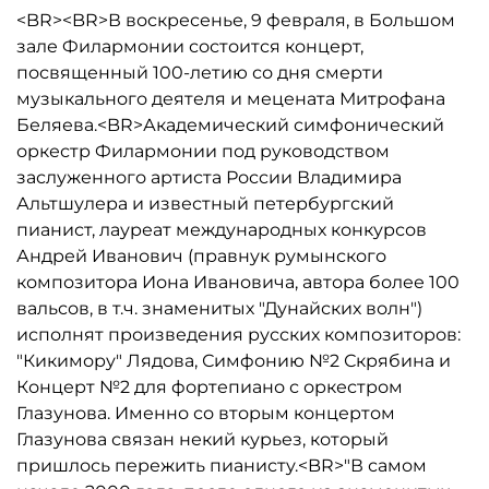
<BR><BR>В воскресенье, 9 февраля, в Большом
зале Филармонии состоится концерт,
посвященный 100-летию со дня смерти
музыкального деятеля и мецената Митрофана
Беляева.<BR>Академический симфонический
оркестр Филармонии под руководством
заслуженного артиста России Владимира
Альтшулера и известный петербургский
пианист, лауреат международных конкурсов
Андрей Иванович (правнук румынского
композитора Иона Ивановича, автора более 100
вальсов, в т.ч. знаменитых "Дунайских волн")
исполнят произведения русских композиторов:
"Кикимору" Лядова, Симфонию №2 Скрябина и
Концерт №2 для фортепиано с оркестром
Глазунова. Именно со вторым концертом
Глазунова связан некий курьез, который
пришлось пережить пианисту.<BR>"В самом