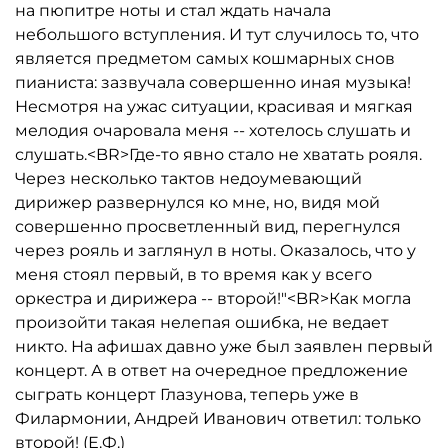
на пюпитре ноты и стал ждать начала
небольшого вступления. И тут случилось то, что
является предметом самых кошмарных снов
пианиста: зазвучала совершенно иная музыка!
Несмотря на ужас ситуации, красивая и мягкая
мелодия очаровала меня -- хотелось слушать и
слушать.<BR>Где-то явно стало не хватать рояля.
Через несколько тактов недоумевающий
дирижер развернулся ко мне, но, видя мой
совершенно просветленный вид, перегнулся
через рояль и заглянул в ноты. Оказалось, что у
меня стоял первый, в то время как у всего
оркестра и дирижера -- второй!"<BR>Как могла
произойти такая нелепая ошибка, не ведает
никто. На афишах давно уже был заявлен первый
концерт. А в ответ на очередное предложение
сыграть концерт Глазунова, теперь уже в
Филармонии, Андрей Иванович ответил: только
второй! (Е.Ф.)