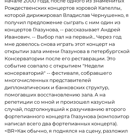
начале 2000 года, после одного из знаменитых
Рождественских концертов хоровой Капеллы,
которой дирижировал Владислав Чернушенко, я
получил предложение сыграть с ним один из
концертов Глазунова, -- рассказывает Андрей
Иванович. -- Выбор пал на первый... Через год
мне довелось снова играть этот концерт на
открытии зала имени Глазунова в петербургской
Консерватории после его реставрации. Это
событие совпало с открытием "Недели
консерваторий" -- фестиваля, собравшего
многочисленных представителей
дипломатических и банковских структур,
помогавших восстановлению зала. А на
репетиции со мной и произошел казусный
случай, подтолкнувший к разучиванию второго
фортепианного концерта Глазунова (композитор
написал всего два фортепианных концерта).
<BR>Как обычно, я поднялся на сцену, разложил