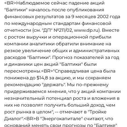
<BR>Наблюдаемое сейчас падение акций
"Балтики" началось после опубликования
финансовых результатов за 9 месяцев 2002 года
по международным стандартам финансовой
отчетности (см. "ДП" №211/02, www.dp.ru). Вместе
с ростом выручки и операционной прибыли
компании аналитики обратили внимание на
резкое увеличение общих и административных
расходов "Балтики". Прогноз показателей за год
и динамики цен акций "Балтики" были
пересмотрены.<BR>"Справедливая цена была
понижена до $14,8 за акцию, и мы сохраняем
рекомендацию "держать". Мы по-прежнему
придерживаемся мнения, что у акций компании
незначительный потенциал роста и вложения в
них не позволят получить больший доход, чем
рост рынка в целом", -- отмечают в "Тройке
Диалог".<BR>В "Энергокапитале" считают, что
оснований менять свои прогнозы по "Балтике"