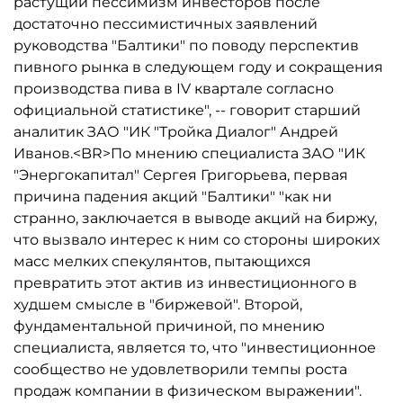
растущий пессимизм инвесторов после
достаточно пессимистичных заявлений
руководства "Балтики" по поводу перспектив
пивного рынка в следующем году и сокращения
производства пива в IV квартале согласно
официальной статистике", -- говорит старший
аналитик ЗАО "ИК "Тройка Диалог" Андрей
Иванов.<BR>По мнению специалиста ЗАО "ИК
"Энергокапитал" Сергея Григорьева, первая
причина падения акций "Балтики" "как ни
странно, заключается в выводе акций на биржу,
что вызвало интерес к ним со стороны широких
масс мелких спекулянтов, пытающихся
превратить этот актив из инвестиционного в
худшем смысле в "биржевой". Второй,
фундаментальной причиной, по мнению
специалиста, является то, что "инвестиционное
сообщество не удовлетворили темпы роста
продаж компании в физическом выражении".