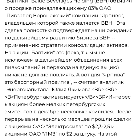
"Балтики" Baltic Beverages Holding (BBH) объявил
о продаже принадлежащих ему 83% ОАО
"Пивзавод Воронежский" компании "Ярпиво",
владельцем которой также является BBH. "Эта
сделка полностью подтверждает наши ожидания
по дальнейшему развитию бизнеса BBH --
применению стратегии консолидации активов.
На акции "Балтики" это (пока, т.к. мы не
исключаем в дальнейшем объединения всех
пивкомпаний и перехода на единую акцию)
никак не должно повлиять. А вот для "Ярпива"
это бесспорный позитив", -- считает аналитик
"Энергокапитала" Юлия Якимова.<BR><BR>
<B>Петербург активизируется</B><BR>Интерес
к акциям более мелких петербургских
эмитентов в декабре несколько усилился. После
перерыва на несколько месяцев прошли сделки
с акциями ОАО "Электросила" по $2,3-2,5 и
акциями ОАО "ЛМЗ" по $2 за штуку. На этой