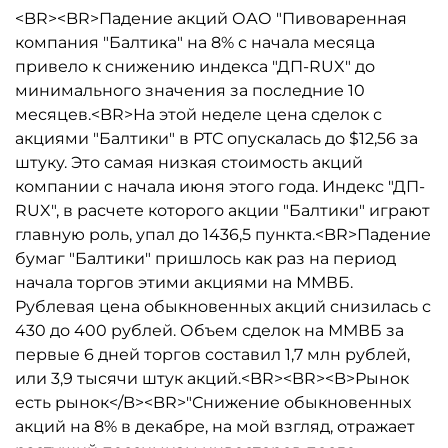
<BR><BR>Падение акций ОАО "Пивоваренная
компания "Балтика" на 8% с начала месяца
привело к снижению индекса "ДП-RUX" до
минимального значения за последние 10
месяцев.<BR>На этой неделе цена сделок с
акциями "Балтики" в РТС опускалась до $12,56 за
штуку. Это самая низкая стоимость акций
компании с начала июня этого года. Индекс "ДП-
RUX", в расчете которого акции "Балтики" играют
главную роль, упал до 1436,5 пункта.<BR>Падение
бумаг "Балтики" пришлось как раз на период
начала торгов этими акциями на ММВБ.
Рублевая цена обыкновенных акций снизилась с
430 до 400 рублей. Объем сделок на ММВБ за
первые 6 дней торгов составил 1,7 млн рублей,
или 3,9 тысячи штук акций.<BR><BR><B>Рынок
есть рынок</B><BR>"Снижение обыкновенных
акций на 8% в декабре, на мой взгляд, отражает