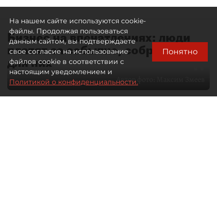
На нашем сайте используются cookie-
файлы. Продолжая пользоваться
Бизнес на впечатлениях: люди
данным сайтом, вы подтверждаете
платят за событие, собранное
Понятно
свое согласие на использование
для них
файлов cookie в соответствии с
настоящим уведомлением и
Автор фото:
Максим Змеев
Политикой о конфиденциальности.
04 августа 2026
15:51
4288
Читайте нас в мессенджере Max
dp.ru
Все материалы автора
Летний календарь событий
обогатился во многих регионах.
Сегмент сегодня привлекателен как
для культурных институтов, так и для