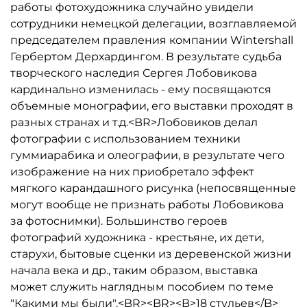
работы фотохудожника случайно увидели
сотрудники немецкой делегации, возглавляемой
председателем правления компании Wintershall
Гербертом Дерхардингом. В результате судьба
творческого наследия Сергея Лобовикова
кардинально изменилась - ему посвящаются
объемные монографии, его выставки проходят в
разных странах и т.д.<BR>Лобовиков делал
фотографии с использованием техники
гуммиарабика и олеографии, в результате чего
изображение на них приобретало эффект
мягкого карандашного рисунка (непосвященные
могут вообще не признать работы Лобовикова
за фотоснимки). Большинство героев
фотографий художника - крестьяне, их дети,
старухи, бытовые сценки из деревенской жизни
начала века и др., таким образом, выставка
может служить наглядным пособием по теме
"Какими мы были".<BR><BR><B>18 стульев</B>