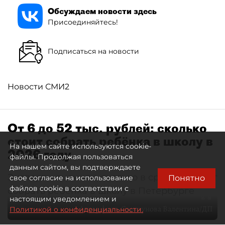
Обсуждаем новости здесь
Присоединяйтесь!
Подписаться на новости
Новости СМИ2
От 6 до 52 тыс. рублей: сколько
стоит собрать ребёнка в школу в
На нашем сайте используются cookie-
2026 году
файлы. Продолжая пользоваться
данным сайтом, вы подтверждаете
Эксперты оценили, сколько в среднем стоит
Понятно
свое согласие на использование
файлов cookie в соответствии с
собрать ребёнка в школу в Петербурге
настоящим уведомлением и
Автор фото:
Свистунова Валентина/ДП
Политикой о конфиденциальности.