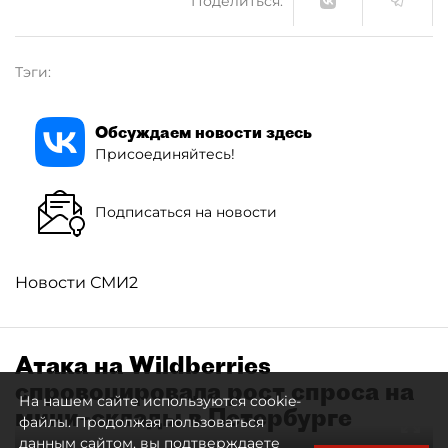
Поделиться:
Тэги:
Обсуждаем новости здесь
Присоединяйтесь!
Подписаться на новости
Новости СМИ2
Атака на Wildberries
спровоцировала рост спроса на
На нашем сайте используются cookie-
мини–склады в Петербурге
файлы. Продолжая пользоваться
данным сайтом, вы подтверждаете