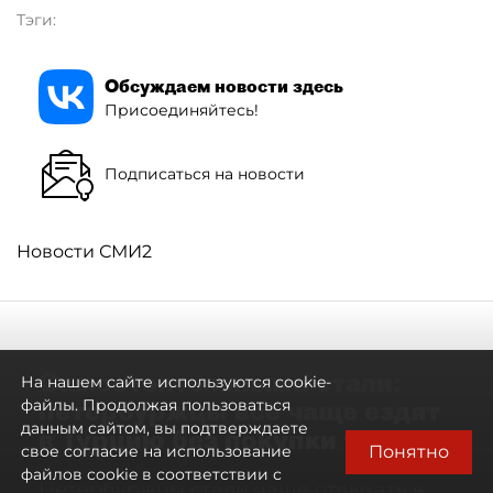
Тэги:
Обсуждаем новости здесь
Присоединяйтесь!
Подписаться на новости
Новости СМИ2
Самостоятельными стали:
На нашем сайте используются cookie-
петербуржцы всё чаще ездят
файлы. Продолжая пользоваться
данным сайтом, вы подтверждаете
в Турцию без покупки туров
Понятно
свое согласие на использование
файлов cookie в соответствии с
Петербуржцы стали чаще отдыхать в