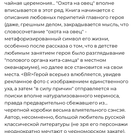
чайная церемония... "Охота на овец" вполне
вписывается в этот ряд. Книга начинается с
описания любовных перипетий главного героя
(даже, грешным делом, закрадывается мысль, что
словосочетание "охота на овец" -
метафоризированный символ его жизни,
особенно после рассказа о том, что в детстве
любимым занятием героя было разглядывание
"полового органа кита-самца" в местном
океанариуме), но далее все становится на свои
места. <BR>Герой всерьез влюбляется, увидев
рекламное фото с изображением единственного
уха, а затем "в силу причин" отправляется на
поиски вполне натурализованного мериноса,
правда предварительно сбежавшего из...
черепной коробки весьма влиятельного сэнсэя.
Автор, несомненно, большой любитель русской
классической литературы (не зря его персонажи
неоднократно мечтают о черноморском закате),