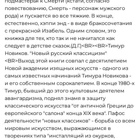
подмастерья к Смерти (кстати, согласно
повествованию, Смерть - персонаж мужского
рода) и пускается во все тяжкие. В конце,
естественно, хэппи энд - в виде бракосочетания
с прекрасной Изабель. Одним словом, это
книжка для тех, кто так и не начитался как
следует в детстве сказок.(Д.Г.)<BR><BR>Тимур
Новиков. "Новый русский классицизм"
<BR>Выход этой книги совпал с десятилетием
Новой академии изящных искусств - одного из
самых известных начинаний Тимура Новикова -
и его собственным сорокалетием. В конце 1980-х
Тимур, бывший до этого культовым деятелем
авангардизма, поднял знамя в защиту
классического искусства "от античной Греции до
европейского "салона" конца ХIХ века". Пафос
деятельности "новых классиков" - борьба со всем
мировым искусством, выражающимся в
творениях типа "инсталляций из окурков,