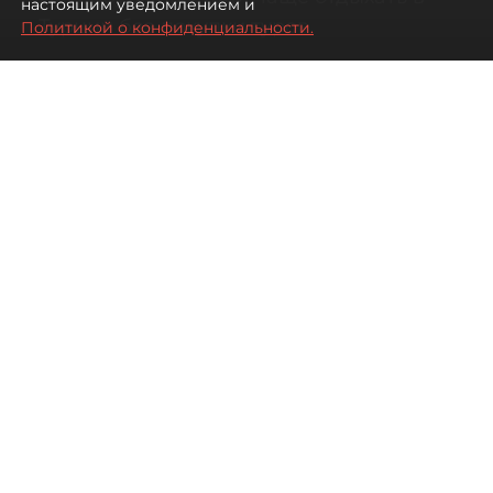
настоящим уведомлением и
Турции без покупки туров
Политикой о конфиденциальности.
08 августа 2026
00:05
1929
Читайте нас в мессенджере Max
Дарья Дмитриева
Все материалы автора
Автор фото:
Михаил Тихонов / "ДП"
Петербуржцы стали чаще
бронировать отдых в Турции
самостоятельно, не прибегая к
услугам туроператоров. Это не
всегда дешевле, но точно
разнообразнее.