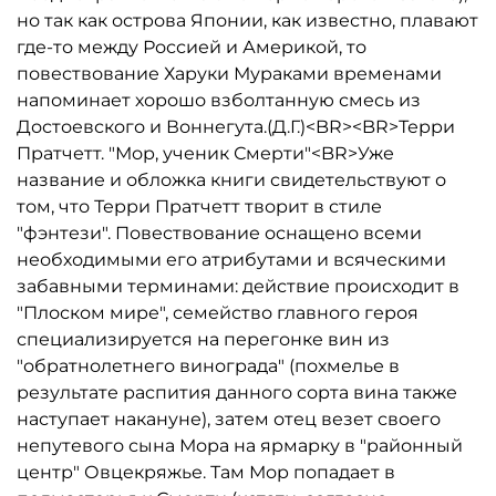
но так как острова Японии, как известно, плавают
где-то между Россией и Америкой, то
повествование Харуки Мураками временами
напоминает хорошо взболтанную смесь из
Достоевского и Воннегута.(Д.Г.)<BR><BR>Терри
Пратчетт. "Мор, ученик Смерти"<BR>Уже
название и обложка книги свидетельствуют о
том, что Терри Пратчетт творит в стиле
"фэнтези". Повествование оснащено всеми
необходимыми его атрибутами и всяческими
забавными терминами: действие происходит в
"Плоском мире", семейство главного героя
специализируется на перегонке вин из
"обратнолетнего винограда" (похмелье в
результате распития данного сорта вина также
наступает накануне), затем отец везет своего
непутевого сына Мора на ярмарку в "районный
центр" Овцекряжье. Там Мор попадает в