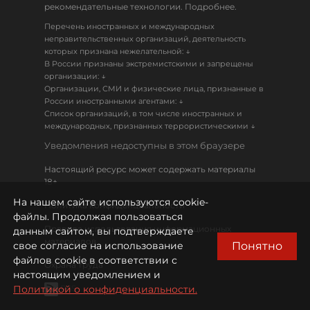
рекомендательные технологии. Подробнее.
Перечень иностранных и международных
неправительственных организаций, деятельность
↓
которых признана нежелательной:
В России признаны экстремистскими и запрещены
↓
организации:
Организации, СМИ и физические лица, признанные в
↓
России иностранными агентами:
Список организаций, в том числе иностранных и
↓
международных, признанных террористическими
Уведомления недоступны в этом браузере
Настоящий ресурс может содержать материалы
18+
На нашем сайте используются cookie-
Политика конфиденциальности
файлы. Продолжая пользоваться
Правила использования информационных
данным сайтом, вы подтверждаете
материалов
Понятно
свое согласие на использование
файлов cookie в соответствии с
Охрана труда
настоящим уведомлением и
Политикой о конфиденциальности.
RSS