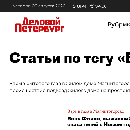
$
€
четверг, 06 августа 2026
81,41
94,06
Рубри
Статьи по тегу 
Взрыв бытового газа в жилом доме Магнитогорск
происшествия подъезд жилого дома на проспект
Взрыв газа в Магнитогорске
Ваня Фокин, выживший
спасателей с Новым г