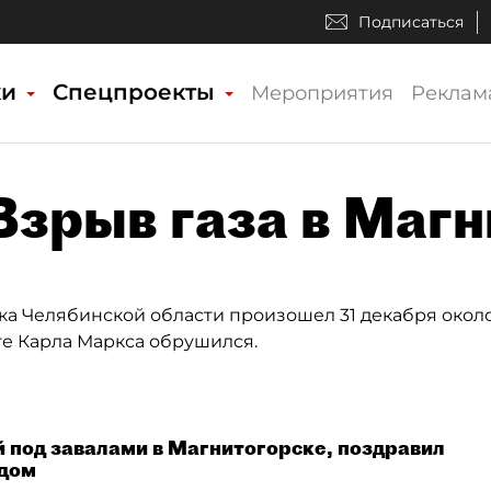
Подписаться
ки
Спецпроекты
Мероприятия
Реклам
«Взрыв газа в Маг
а Челябинской области произошел 31 декабря около
е Карла Маркса обрушился.
 под завалами в Магнитогорске, поздравил
одом