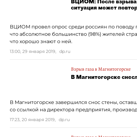
ВЦИОМ: После взрыва г
ситуация может повто
ВЦИОМ провел опрос среди россиян по поводу п
что абсолютное большинство (98%) жителей стран
что хорошо знают о ней.
13:00, 29 января 2019
,
dp.ru
Взрыв газа в Магнитогорске
В Магнитогорске снесл
В Магнитогорске завершился снос стены, остав
со ссылкой на директора предприятия, произво
17:23, 20 января 2019
,
dp.ru