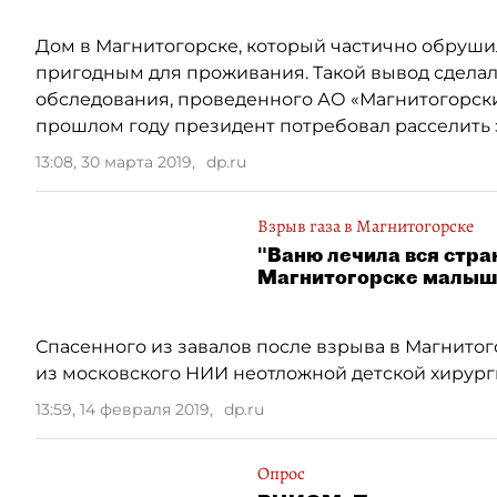
Дом в Магнитогорске, который частично обрушил
пригодным для проживания. Такой вывод сдела
обследования, проведенного АО «Магнитогорски
прошлом году президент потребовал расселить э
13:08, 30 марта 2019
,
dp.ru
Взрыв газа в Магнитогорске
"Ваню лечила вся стра
Магнитогорске малыша 
Спасенного из завалов после взрыва в Магнито
из московского НИИ неотложной детской хирурги
13:59, 14 февраля 2019
,
dp.ru
Опрос