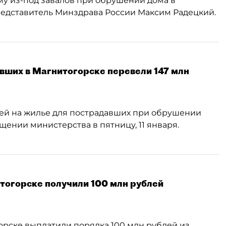
му из-под завалов при обрушении дома в
редставитель Минздрава России Максим Радецкий.
вших в Магнитогорске перевели 147 млн
ей на жилье для пострадавших при обрушении
щении министерства в пятницу, 11 января.
тогорске получили 100 млн рублей
рске выплатили порядка 100 млн рублей из