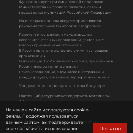
Функционирует при финансовой поддержке
Министерства цифрового развития, связи и
массовых коммуникаций Российской Федерации.
На информационном ресурсе применяются
рекомендательные технологии. Подробнее.
Перечень иностранных и международных
неправительственных организаций, деятельность
↓
которых признана нежелательной:
В России признаны экстремистскими и запрещены
↓
организации:
Организации, СМИ и физические лица, признанные в
↓
России иностранными агентами:
Список организаций, в том числе иностранных и
↓
международных, признанных террористическими
Уведомления недоступны в этом браузере
Настоящий ресурс может содержать материалы
18+
На нашем сайте используются cookie-
Политика конфиденциальности
файлы. Продолжая пользоваться
Правила использования информационных
данным сайтом, вы подтверждаете
материалов
Понятно
свое согласие на использование