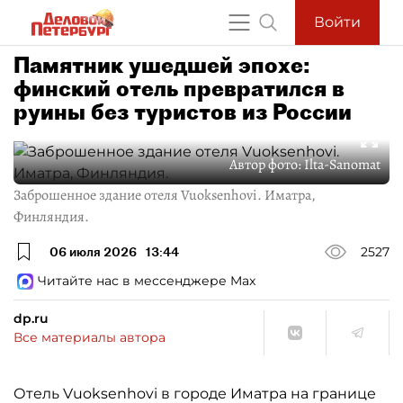
Войти
Памятник ушедшей эпохе:
финский отель превратился в
руины без туристов из России
Автор фото:
Ilta-Sanomat
Заброшенное здание отеля Vuoksenhovi. Иматра,
Финляндия.
06 июля 2026
13:44
2527
Читайте нас в мессенджере Max
dp.ru
Все материалы автора
Отель Vuoksenhovi в городе Иматра на границе