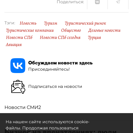
Поделиться:
Новость
Туризм
Туристический рынок
Тэги:
Туристические компании
Общество
Деловые новости
Новости СПб
Новости СПб сегодня
Турция
Авиация
Обсуждаем новости здесь
Присоединяйтесь!
Подписаться на новости
Новости СМИ2
На нашем сайте используются cookie-
файлы. Продолжая пользоваться
Бизнес на впечатлениях: люди