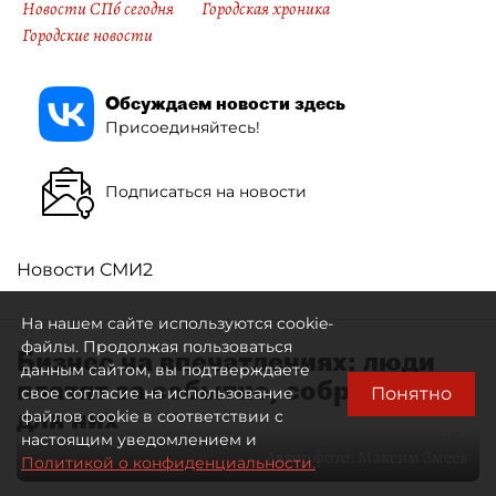
Новости СПб сегодня
Городская хроника
Городские новости
Обсуждаем новости здесь
Присоединяйтесь!
Подписаться на новости
Новости СМИ2
На нашем сайте используются cookie-
файлы. Продолжая пользоваться
Бизнес на впечатлениях: люди
данным сайтом, вы подтверждаете
платят за событие, собранное
Понятно
свое согласие на использование
для них
файлов cookie в соответствии с
настоящим уведомлением и
Автор фото:
Максим Змеев
Политикой о конфиденциальности.