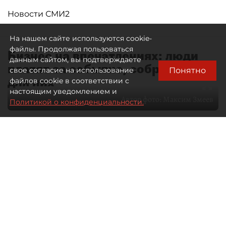
Новости СМИ2
На нашем сайте используются cookie-
файлы. Продолжая пользоваться
Бизнес на впечатлениях: люди
данным сайтом, вы подтверждаете
платят за событие, собранное
Понятно
свое согласие на использование
для них
файлов cookie в соответствии с
настоящим уведомлением и
Автор фото:
Максим Змеев
Политикой о конфиденциальности.
04 августа 2026
15:51
1543
Читайте нас в мессенджере Max
dp.ru
Все материалы автора
Летний календарь событий
обогатился во многих регионах.
Сегмент сегодня привлекателен как