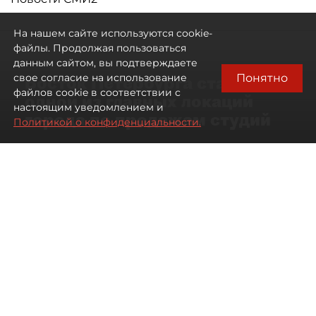
На нашем сайте используются cookie-
файлы. Продолжая пользоваться
данным сайтом, вы подтверждаете
Понятно
свое согласие на использование
Восток Петербурга стал
файлов cookie в соответствии с
одной из главных локаций
настоящим уведомлением и
города по продажам студий
Политикой о конфиденциальности.
09 августа 2026
00:05
75
Читайте нас в мессенджере Max
Артемий Анин
Все материалы автора
Автор фото:
Мартьян Фролов
Территория разделена Невой
и железными дорогами, но рынок