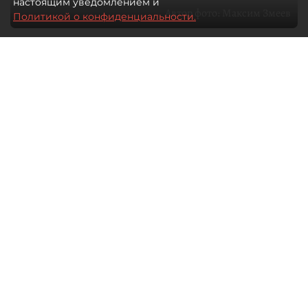
настоящим уведомлением и
Автор фото:
Максим Змеев
Политикой о конфиденциальности.
04 августа 2026
15:51
2725
Читайте нас в мессенджере Max
dp.ru
Все материалы автора
Летний календарь событий
обогатился во многих регионах.
Сегмент сегодня привлекателен как
для культурных институтов, так и для
бизнеса из "непрофильных" сфер.
Каким должен быть современный
фестиваль, чтобы оставаться
востребованным в условиях высокой
конкуренции, а также почему зритель
стал требовательнее и как