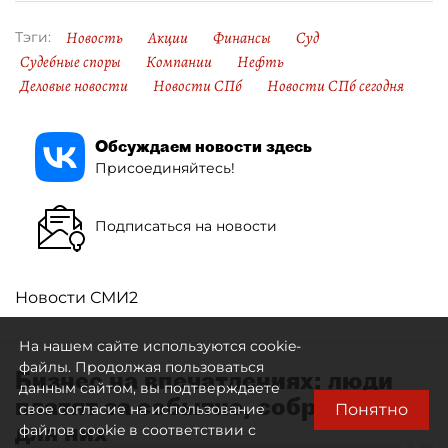
Новость
Акции
Финансы
Суд
Тэги:
Судебные споры
Компании
Нефть
Деловые новости
Новости СПб
Новости СПб сегодня
Обсуждаем новости здесь
Присоединяйтесь!
Подписаться на новости
Новости СМИ2
На нашем сайте используются cookie-
файлы. Продолжая пользоваться
Бизнес на впечатлениях: люди
данным сайтом, вы подтверждаете
платят за событие, собранное
Понятно
свое согласие на использование
для них
файлов cookie в соответствии с