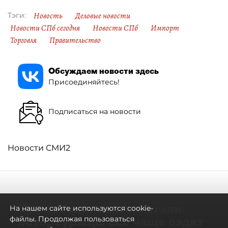
Новость
Деловые новости
Тэги:
Новости СПб сегодня
Новости СПб
Импорт
Торговля
Правительство
Обсуждаем новости здесь
Присоединяйтесь!
Подписаться на новости
Новости СМИ2
Самостоятельными стали:
На нашем сайте используются cookie-
петербуржцы всё чаще ездят
файлы. Продолжая пользоваться