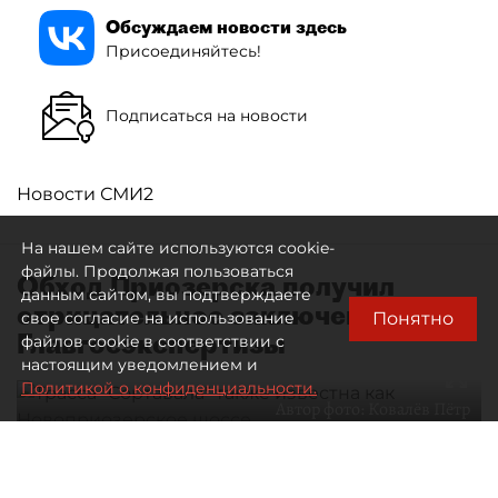
Обсуждаем новости здесь
Присоединяйтесь!
Подписаться на новости
Новости СМИ2
На нашем сайте используются cookie-
файлы. Продолжая пользоваться
Обход Приозерска получил
данным сайтом, вы подтверждаете
отрицательное заключение
Понятно
свое согласие на использование
Главгосэкспертизы
файлов cookie в соответствии с
настоящим уведомлением и
Политикой о конфиденциальности.
Автор фото:
Ковалёв Пётр
Трасса "Сортавала" также известна как Новоприозерское
шоссе