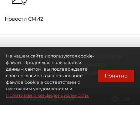
Новости СМИ2
Новостройки Васильевского
На нашем сайте используются cookie-
острова сместили центр
файлы. Продолжая пользоваться
данным сайтом, вы подтверждаете
Петербурга к Финскому
Понятно
свое согласие на использование
заливу
файлов cookie в соответствии с
настоящим уведомлением и
Политикой о конфиденциальности.
07 августа 2026
01:04
58
Читайте нас в мессенджере Max
Артемий Анин
Все материалы автора