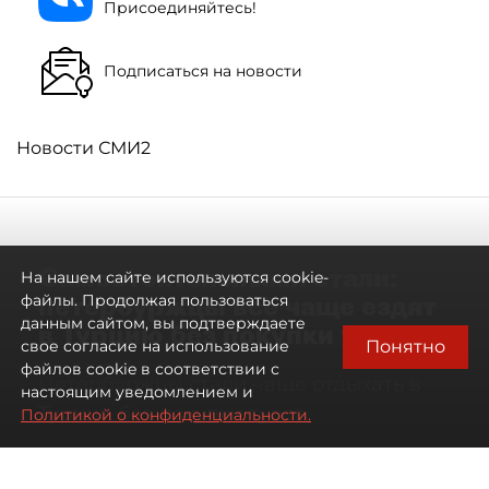
Присоединяйтесь!
Подписаться на новости
Новости СМИ2
Самостоятельными стали:
На нашем сайте используются cookie-
петербуржцы всё чаще ездят
файлы. Продолжая пользоваться
данным сайтом, вы подтверждаете
в Турцию без покупки туров
Понятно
свое согласие на использование
файлов cookie в соответствии с
Петербуржцы стали чаще отдыхать в
настоящим уведомлением и
Турции без покупки туров
Политикой о конфиденциальности.
08 августа 2026
00:05
1274