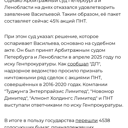
Однако Арбитражный суд Петербурга и
Ленобласти на днях отказался удовлетворить
заявление Васильевой. Таким образом, её пакет
составляет сейчас 45% акций ПНТ.
При этом суд указал: решение, которое
оспаривает Васильева, основано на судебном
акте. Он был принят Арбитражным судом
Петербурга и Ленобласти в апреле 2025 году по
иску Генпрокуратуры. Как
сообщал
"ДП",
надзорное ведомство просило признать
ничтожными ряд сделок с акциями ПНТ,
совершённых в 2016-2020 годах. Компании
"Туджунга Энтерпрайзис Лимитед", "Новомор
Димитед", "Алмонт Холдингс Лимитед" и ПНТ
выступали ответчиками по иску Генпрокуратуры.
В итоге в пользу государства
перешли
4538
голосующих бумаг, принадлежавших