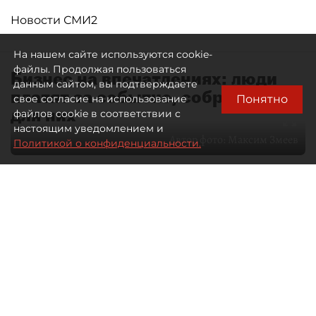
Новости СМИ2
На нашем сайте используются cookie-
файлы. Продолжая пользоваться
Бизнес на впечатлениях: люди
данным сайтом, вы подтверждаете
платят за событие, собранное
Понятно
свое согласие на использование
для них
файлов cookie в соответствии с
настоящим уведомлением и
Автор фото:
Максим Змеев
Политикой о конфиденциальности.
04 августа 2026
15:51
3481
Читайте нас в мессенджере Max
dp.ru
Все материалы автора
Летний календарь событий
обогатился во многих регионах.
Сегмент сегодня привлекателен как