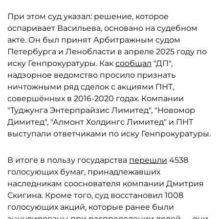
При этом суд указал: решение, которое
оспаривает Васильева, основано на судебном
акте. Он был принят Арбитражным судом
Петербурга и Ленобласти в апреле 2025 году по
иску Генпрокуратуры. Как
сообщал
"ДП",
надзорное ведомство просило признать
ничтожными ряд сделок с акциями ПНТ,
совершённых в 2016-2020 годах. Компании
"Туджунга Энтерпрайзис Лимитед", "Новомор
Димитед", "Алмонт Холдингс Лимитед" и ПНТ
выступали ответчиками по иску Генпрокуратуры.
В итоге в пользу государства
перешли
4538
голосующих бумаг, принадлежавших
наследникам сооснователя компании Дмитрия
Скигина. Кроме того, суд восстановил 1008
голосующих акций, которые ранее были
аннулированы при распределении долей — они