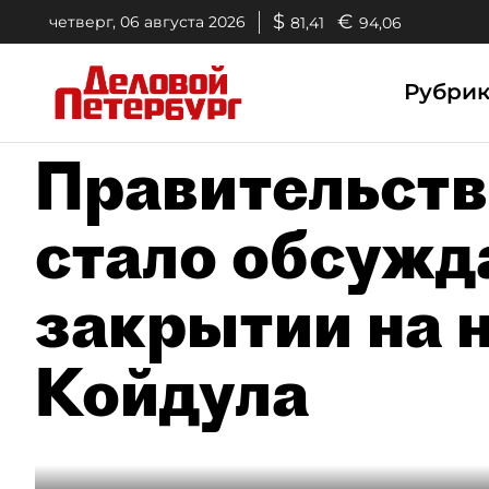
$
€
четверг, 06 августа 2026
81,41
94,06
Рубри
Правительств
стало обсужд
закрытии на 
Койдула