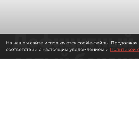
Дефицитный 
На нашем сайте используются cookie-файлы. Продолжая 
соответствии с настоящим уведомлением и
Политикой 
сотый бензин
в Петербурге
Автозаправочные станции в Петербу
42
просмотров
00:01
Антон Хлыщенко
07 августа 2026
Все материалы автора