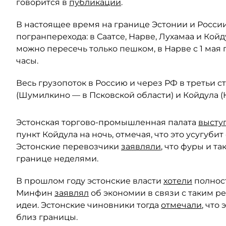
говорится в
публикации
.
В настоящее время на границе Эстонии и Росси
погранперехода: в Саатсе, Нарве, Лухамаа и Койд
можно пересечь только пешком, в Нарве с 1 мая
часы.
Весь грузопоток в Россию и через РФ в третьи 
(Шумилкино — в Псковской области) и Койдула (К
Эстонская торгово-промышленная палата
высту
пункт Койдула на ночь, отмечая, что это усугуби
Эстонские перевозчики
заявляли
, что фуры и т
границе неделями.
В прошлом году эстонские власти
хотели
полност
Минфин
заявлял
об экономии в связи с таким ре
идеи. Эстонские чиновники тогда
отмечали
, что
близ границы.