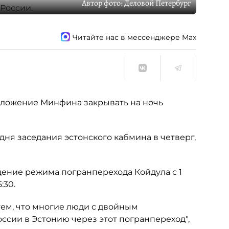
Автор фото:
Деловой Петербург
Читайте нас в мессенджере Max
дложение Минфина закрывать на ночь
ня заседания эстонского кабмина в четверг,
ение режима погранперехода Койдула с 1
:30.
тем, что многие люди с двойным
оссии в Эстонию через этот погранпереход",