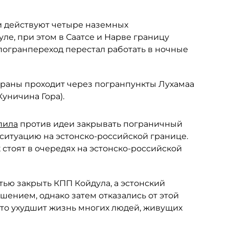
и действуют четыре наземных
уле, при этом в Саатсе и Нарве границу
 погранпереход перестал работать в ночные
страны проходит через погранпункты Лухамаа
уничина Гора).
пила
против идеи закрывать пограничный
т ситуацию на эстонско-российской границе.
ак стоят в очередях на эстонско-российской
ью закрыть КПП Койдула, а эстонский
шением, однако затем отказались от этой
 это ухудшит жизнь многих людей, живущих