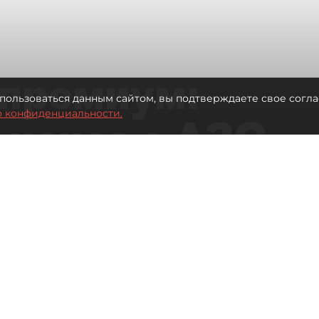
премиум:
пользоваться данным сайтом, вы подтверждаете свое согла
о конфиденциальности.
 исчез с АЗС
рге остались без бензина АИ-100
Читайте нас в мессенджере Max