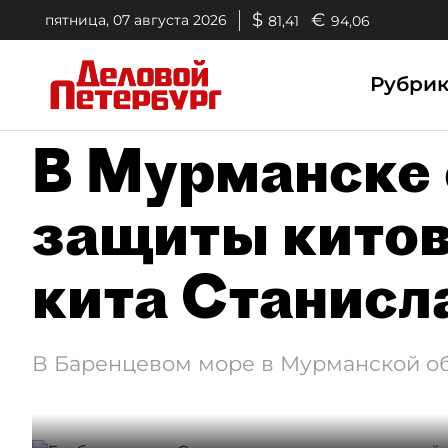
$
€
пятница, 07 августа 2026
81,41
94,06
Рубри
В Мурманске 
защиты китов
кита Станисл
В Баренцевом море в Мурманской об