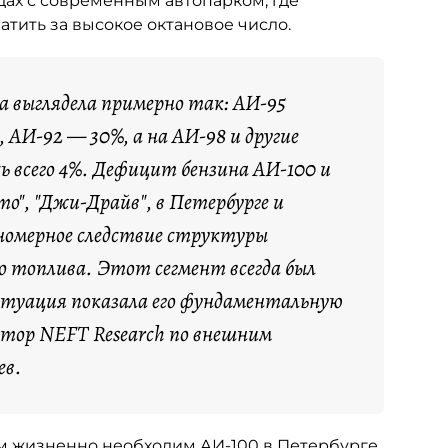
ах с современным автопарком, где
тить за высокое октановое число.
са выглядела примерно так: АИ-95
 АИ-92 — 30%, а на АИ-98 и другие
ь всего 4%. Дефицит бензина АИ-100 и
о", "Джи-Драйв", в Петербурге и
номерное следствие структуры
о топлива. Этот сегмент всегда был
итуация показала его фундаментальную
ктор NEFT Research по внешним
ев.
ым жизненно необходим АИ-100 в Петербурге,