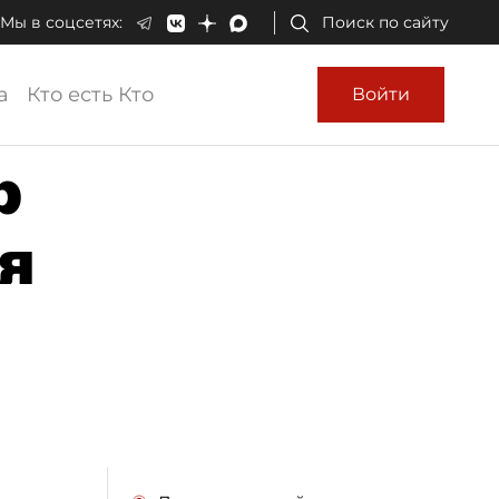
Мы в соцсетях:
Поиск по сайту
а
Кто есть Кто
Войти
р
я