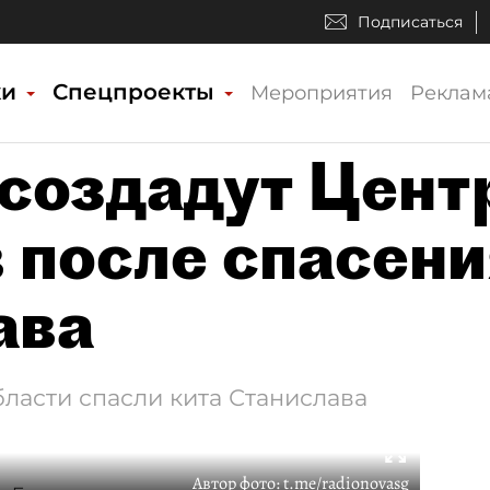
Подписаться
ки
Спецпроекты
Мероприятия
Реклам
создадут Цент
 после спасени
ава
ласти спасли кита Станислава
Автор фото:
t.me/radionovasg