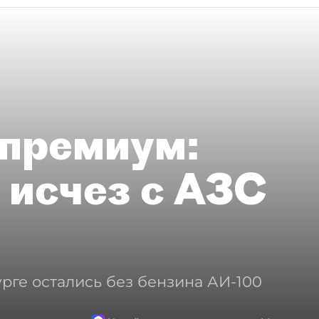
премиум:
 исчез с АЗС
рге остались без бензина АИ-100