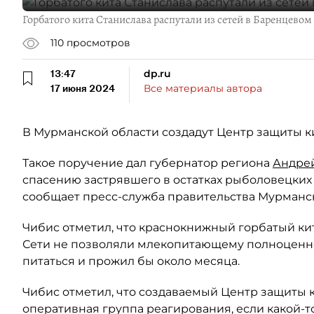
Горбатого кита Станислава распутали из сетей в Баренцевом
110
просмотров
13:47
dp.ru
17 июня 2024
Все материалы автора
В Мурманской области создадут Центр защиты к
Такое поручение дал губернатор региона
Андре
спасению застрявшего в остатках рыболовецких 
сообщает пресс-служба правительства Мурманск
Чибис отметил, что краснокнижный горбатый кит
Сети не позволяли млекопитающему полноценно о
питаться и прожил бы около месяца.
Чибис отметил, что создаваемый Центр защиты к
оперативная группа реагирования, если какой-то