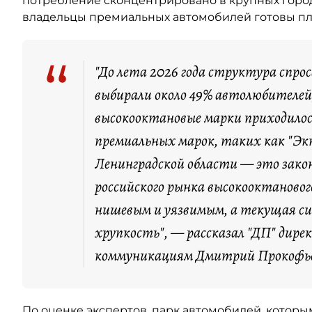
потребление сконцентрировано в крупных город
владельцы премиальных автомобилей готовы пла
“
"До лета 2026 года структура спро
выбирали около 49% автолюбителей,
высокооктановые марки приходилос
премиальных марок, таких как "Экт
Ленинградской области — это зако
российского рынка высокооктановог
нишевым и уязвимым, а текущая с
хрупкость", — рассказал "ДП" дире
коммуникациям Дмитрий Прокофь
По оценке экспертов, парк автомобилей, котор