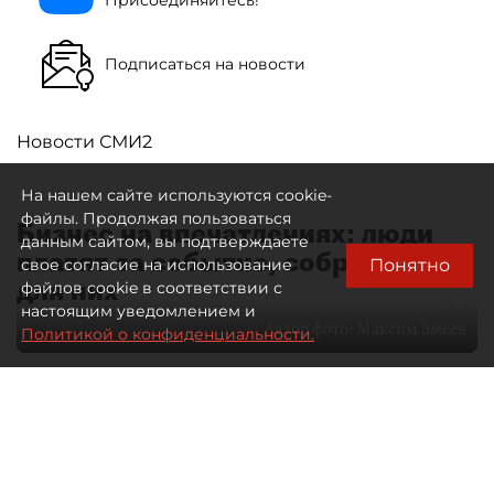
Подписаться на новости
Новости СМИ2
На нашем сайте используются cookie-
файлы. Продолжая пользоваться
Бизнес на впечатлениях: люди
данным сайтом, вы подтверждаете
платят за событие, собранное
Понятно
свое согласие на использование
для них
файлов cookie в соответствии с
настоящим уведомлением и
Автор фото:
Максим Змеев
Политикой о конфиденциальности.
04 августа 2026
15:51
4511
Читайте нас в мессенджере Max
dp.ru
Все материалы автора