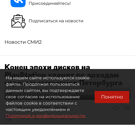
Присоединяйтесь!
Подписаться на новости
Новости СМИ2
Конец эпохи дисков на
PlayStation ударит по доходам
На нашем сайте используются cookie-
игровых магазинов Петербурга
файлы. Продолжая пользоваться
данным сайтом, вы подтверждаете
Автор фото:
Lutsenko_Oleksandr/Shutterstock/FOTODOM
Понятно
свое согласие на использование
файлов cookie в соответствии с
06 августа 2026
00:00
731
настоящим уведомлением и
Политикой о конфиденциальности.
Читайте нас в мессенджере Max
Елизавета Цветкова