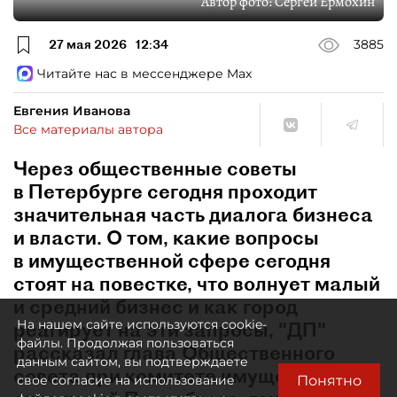
Автор фото:
Сергей Ермохин
27 мая 2026
12:34
3885
Читайте нас в мессенджере Max
Евгения Иванова
Все материалы автора
Через общественные советы
в Петербурге сегодня проходит
значительная часть диалога бизнеса
и власти. О том, какие вопросы
в имущественной сфере сегодня
стоят на повестке, что волнует малый
и средний бизнес и как город
На нашем сайте используются cookie-
реагирует на эти запросы, "ДП"
файлы. Продолжая пользоваться
рассказал глава Общественного
данным сайтом, вы подтверждаете
совета при комитете имущественных
Понятно
свое согласие на использование