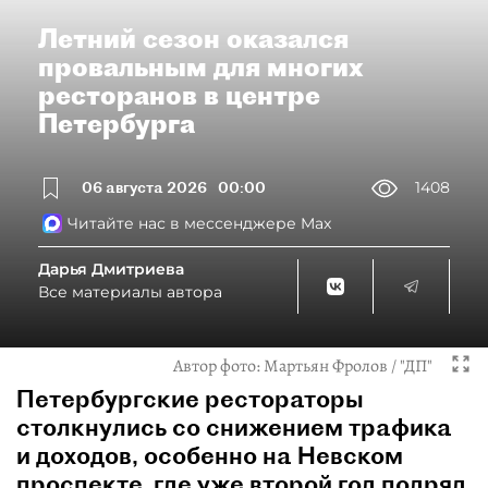
Летний сезон оказался
провальным для многих
ресторанов в центре
Петербурга
06 августа 2026
00:00
1408
Читайте нас в мессенджере Max
Дарья Дмитриева
Все материалы автора
Автор фото:
Мартьян Фролов / "ДП"
Петербургские рестораторы
столкнулись со снижением трафика
и доходов, особенно на Невском
проспекте, где уже второй год подряд