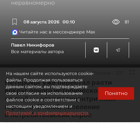
неравномерно
08 августа 2026
00:10
81
Читайте нас в мессенджере Max
Павел Никифоров
Все материалы автора
Автор фото:
Михаил Тихонов / "ДП"
На нашем сайте используются cookie-
файлы. Продолжая пользоваться
Петербург уже перестал расти
данным сайтом, вы подтверждаете
вокруг одного исторического ядра,
Понятно
свое согласие на использование
но ещё не стал полицентричным
файлов cookie в соответствии с
городом. Жильё, население
настоящим уведомлением и
Политикой о конфиденциальности.
и потребительский спрос
перемещаются на север, юг и восток,
тогда как рабочие места,
образование, культура