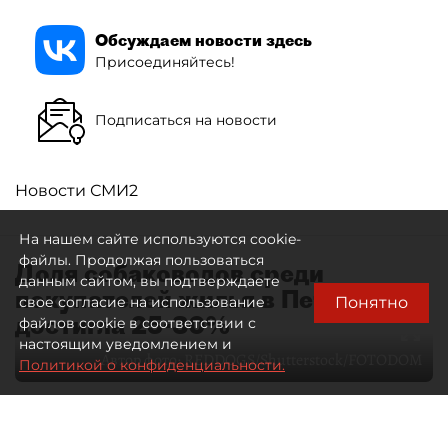
Обсуждаем новости здесь
Присоединяйтесь!
Подписаться на новости
Новости СМИ2
На нашем сайте используются cookie-
файлы. Продолжая пользоваться
Доля собаководов среди
данным сайтом, вы подтверждаете
покупателей жилья в Петербурге
Понятно
свое согласие на использование
достигла 25-30%
файлов cookie в соответствии с
настоящим уведомлением и
Автор фото:
REDDOGS/Shutterstock/FOTODOM
Политикой о конфиденциальности.
07 августа 2026
01:23
161
Читайте нас в мессенджере Max